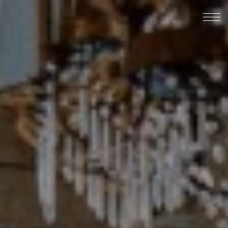
About us
The hotel
Events
Services
Gallery
Contact