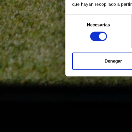
que hayan recopilado a parti
Selección
Necesarias
de
consentimiento
Denegar