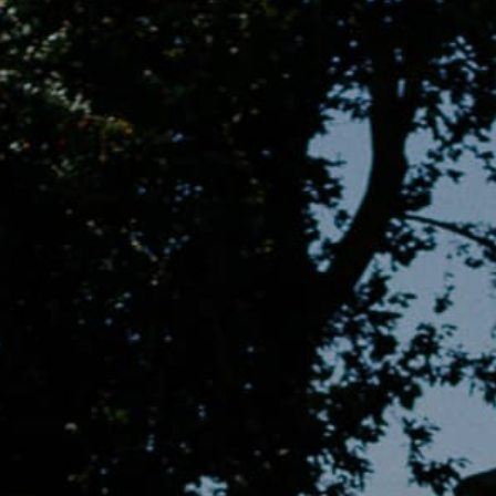
Servicios
Galería
Contacto
Español
English
French